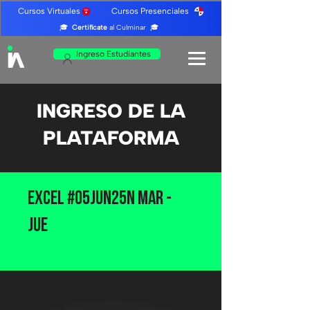
Cursos Virtuales Cursos Presenciales
🎓
Certifícate
al Culminar 🎓
Ingreso Estudiantes
INGRESO DE LA
PLATAFORMA
Excel #05JUN25N MAR -
JUE