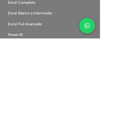
Excel Completo
Excel Básico a Intermedio
Excel Full Avanzado
Power BI
Inteligencia Artificial
Canva Desde Cero
Marketing Digital
Comunidad
Cursos corporativos
Plataforma
Preguntas frecuentes
Políticas de privacidad
Términos y condiciones