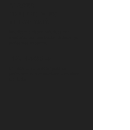
CLASES
PRESENCIALES
EN PANAMÁ
Inscríbete a clases prácticas con
mentorías personalizadas dictadas por
profesores expertos.
PROFESORES
En cada curso te acompañaran
profesores que te ayudaran a resolver
tus dudas.