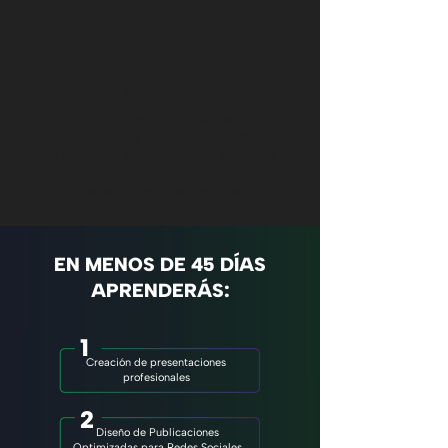
TERMINA TUS PRESENTACIONES
O PUBLICACIONES EN POCOS
MINUTOS
Imagina atraer a más clientes con
publicaciones que realmente conecten con
tu audiencia. Deja de perder el tiempo
utilizando estrategias que lo único que
haces es hacerte perder dinero.
EN MENOS DE 45 DÍAS
APRENDERÁS:
1
Creación de presentaciones
profesionales
2
Diseño de Publicaciones
Optimizadas para Redes Sociales