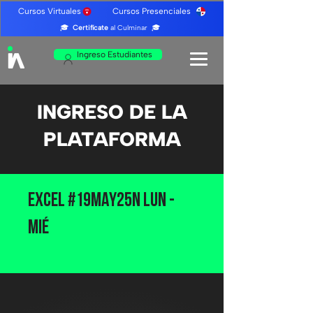
Cursos Virtuales Cursos Presenciales
🎓
Certifícate
al Culminar 🎓
Ingreso Estudiantes
INGRESO DE LA
PLATAFORMA
Excel #19MAY25N LUN -
MIÉ