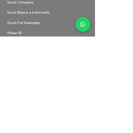
Excel Completo
Excel Básico a Intermedio
Excel Full Avanzado
Power BI
Inteligencia Artificial
Canva Desde Cero
Marketing Digital
Comunidad
Cursos corporativos
Plataforma
Preguntas frecuentes
Políticas de privacidad
Términos y condiciones