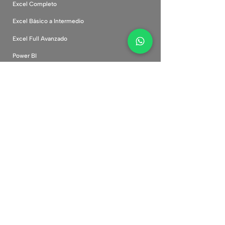
Excel Completo
Excel Básico a Intermedio
Excel Full Avanzado
Power BI
Inteligencia Artificial
Canva Desde Cero
Marketing Digital
Comunidad
Cursos corporativos
Plataforma
Preguntas frecuentes
Políticas de privacidad
Términos y condiciones