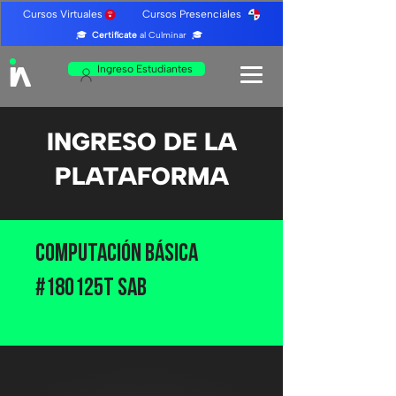
Cursos Virtuales Cursos Presenciales
🎓
Certifícate
al Culminar 🎓
Ingreso Estudiantes
INGRESO DE LA
PLATAFORMA
Computación Básica
#180125T Sab