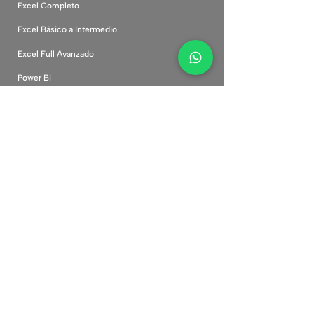
Excel Completo
Excel Básico a Intermedio
Excel Full Avanzado
Power BI
Inteligencia Artificial
Canva Desde Cero
Marketing Digital
Comunidad
Cursos corporativos
Plataforma
Preguntas frecuentes
Políticas de privacidad
Términos y condiciones