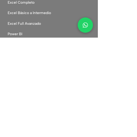
Excel Completo
Excel Básico a Intermedio
Excel Full Avanzado
Power BI
Inteligencia Artificial
Canva Desde Cero
Marketing Digital
Comunidad
Cursos corporativos
Plataforma
Preguntas frecuentes
Políticas de privacidad
Términos y condiciones