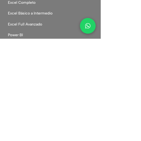
Excel Completo
Excel Básico a Intermedio
Excel Full Avanzado
Power BI
Inteligencia Artificial
Canva Desde Cero
Marketing Digital
Comunidad
Cursos corporativos
Plataforma
Preguntas frecuentes
Políticas de privacidad
Términos y condiciones