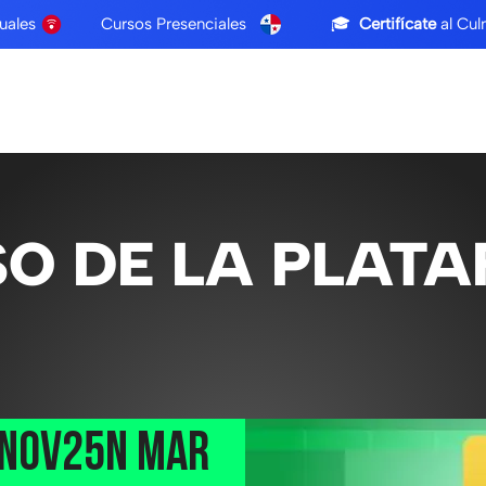
rtuales Cursos Presenciales
🎓
Certifícate
al Cu
Empresas
Pasantias
Empleos
SO DE LA PLAT
0NOV25N Mar