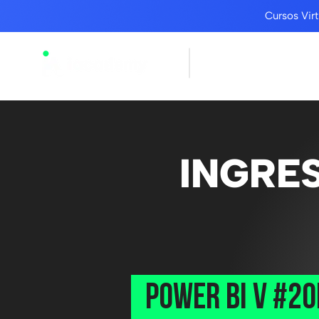
Cursos Vi
Cursos
INGRE
Power Bi V #2