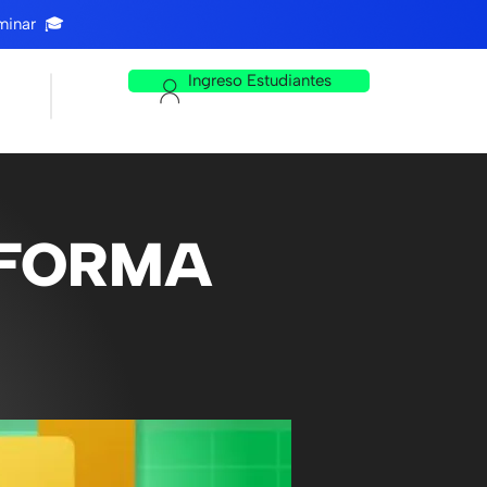
lminar 🎓
Ingreso Estudiantes
AFORMA