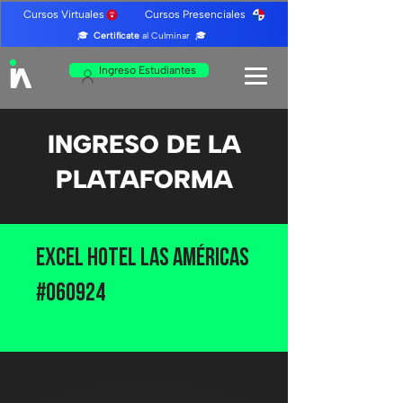
Cursos Virtuales Cursos Presenciales
🎓
Certifícate
al Culminar 🎓
Ingreso Estudiantes
INGRESO DE LA
PLATAFORMA
Excel Hotel Las Américas
#060924