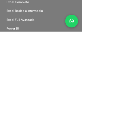
Excel Completo
Excel Básico a Intermedio
Excel Full Avanzado
Power BI
Inteligencia Artificial
Canva Desde Cero
Marketing Digital
Comunidad
Cursos corporativos
Plataforma
Preguntas frecuentes
Políticas de privacidad
Términos y condiciones