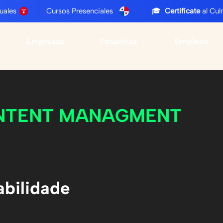
rtuales Cursos Presenciales
🎓
Certifícate
al Cu
Empresas
Pasantias
Empleos
NTENT MANAGMENT
bilidade