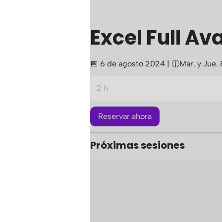
Excel Full 
📅 6 de agosto 2024 | 🕧Mar. y Jue
2 h
2
h
Reservar ahora
Próximas sesiones