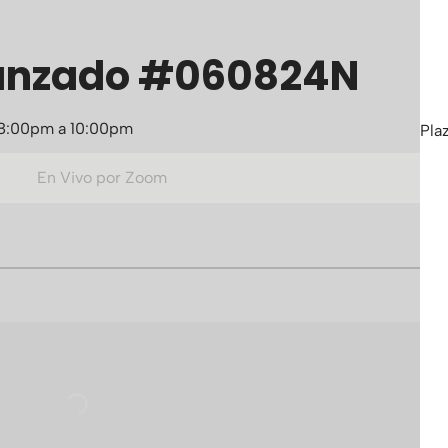
Avanzado #060824N
. 8:00pm a 10:00pm
Pla
En Vivo por Zoom