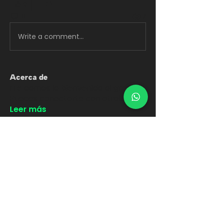
0
0
7
Write a comment...
Acerca de
¡Te damos la bienvenida al grupo!
Puedes conectarte con otro
...
Leer más
Estudiantes
arielqs20
Seguir
😎Llego el Pro
🤓Manipulo Data
lissa
Seguir
lissa
Ariel Quintero
Seguir
Ver todo Estudiantes (3)